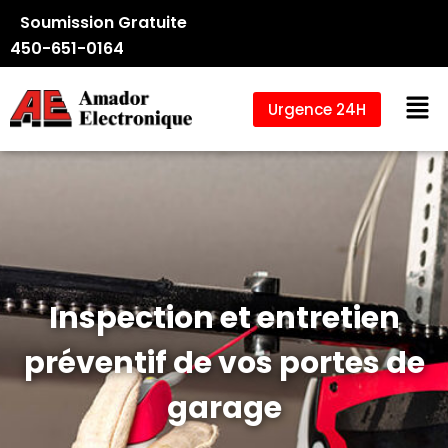
Soumission Gratuite
450-651-0164
Urgence 24H
Inspection et entretien
préventif de vos portes de
garage